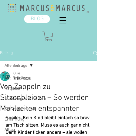
BLOG
Beitrag
Alle Beiträge
Ollie
Alle Beiträge
6. Mai 2025
Von Zappeln zu
Ratgeber
Sitzenbleiben – So werden
Unterwegs mit Kindern
Mahlzeiten entspannter
Schwangerschaft
Spoiler: Kein Kind bleibt einfach so brav 
Ernährung
am Tisch sitzen. Muss es auch gar nicht. 
Alltag
Denn Kinder ticken anders – sie wollen 