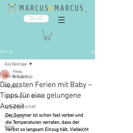
BLOG
Beitrag
Alle Beiträge
Pokey
Alle Beiträge
8. Sept. 2020
Die ersten Ferien mit Baby –
Ratgeber
Tipps für eine gelungene
Unterwegs mit Kindern
Auszeit
Schwangerschaft
Der Sommer ist schon fast vorbei und 
Ernährung
die Temperaturen verraten, dass der 
Alltag
Herbst so langsam Einzug hält. Vielleicht 