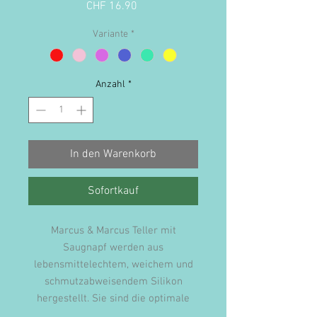
Preis
CHF 16.90
Variante
*
Anzahl
*
In den Warenkorb
Sofortkauf
Marcus & Marcus Teller mit
Saugnapf werden aus
lebensmittelechtem, weichem und
schmutzabweisendem Silikon
hergestellt. Sie sind die optimale
alternative zu Melamintellern, auch