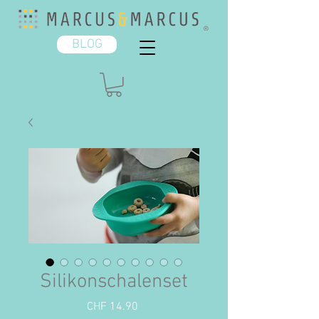
BLOG
Silikonschalenset
Preis
CHF 14.90